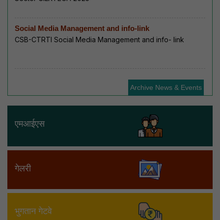
Social Media Management and info-link
CSB-CTRTI Social Media Management and info- link
Archive News & Events
एमआईएस
गेलरी
भुगतान गेटवे