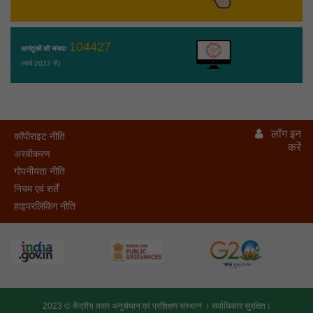
104427
आगंतुकों की संख्या
(मार्च 2023 से)
लॉग इन
कॉपीराइट नीति
करें
अस्वीकरण
गोपनीयता नीति
नियम एवं शर्तें
हाइपरलिंकिंग नीति
2023 ©
केंद्रीय तसर अनुसंधान एवं प्रशिक्षण संस्थान ।
सर्वाधिकार सुरक्षित।