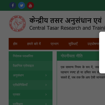
होम
हमारे बारे में
प्रभाग
सुविधाएँ
उद्घोषणाएँ
गोपनीयता नीति
निदेशक पदधारिता
वैज्ञानिक प्रोफाइल
एक सामान्य नियम के रूप में, जब आप
पहचान स्पष्ट हो या उचित रूप से प
अनुसंधान
सकते हैं, जब तक कि आप ऐसी जानकारी 
प्रौद्योगिकियाँ
प्रसार
प्रशिक्षण