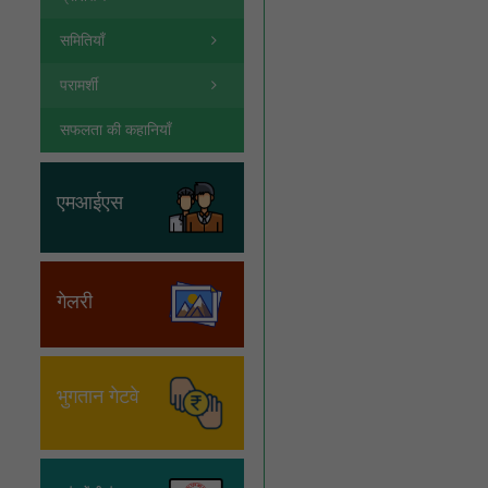
समितियाँ
परामर्शी
सफलता की कहानियाँ
एमआईएस
गेलरी
भुगतान गेटवे