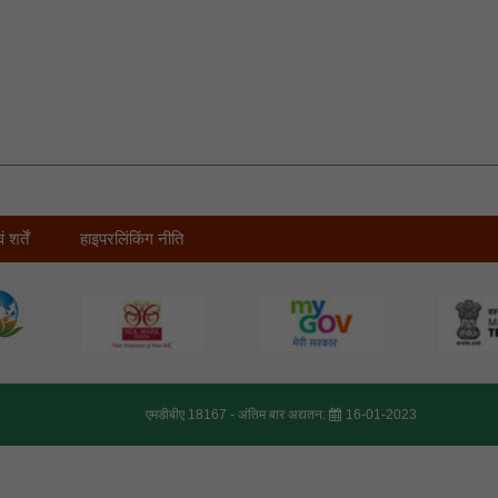
शर्तें
हाइपरलिंकिंग नीति
एमडीबीए 18167 -
अंतिम बार अद्यतन:
16-01-2023