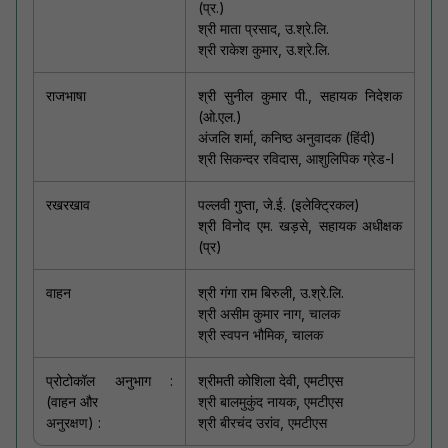
(प्र.)
श्री माता प्रसाद, उ.श्रे.लि.
श्री राकेश कुमार, उ.श्रे.लि.
राजभाषा
श्री सुनील कुमार पी., सहायक निदेशक
(ओ.एल.)
अंजलि शर्मा, कनिष्ठ अनुवादक (हिंदी)
श्री सिकन्दर रविदास, आशुलिपिक ग्रेड-I
रखरखाव
पल्लवी गुप्ता, जे.ई. (इलेक्ट्रिकल)
श्री विनोद एम. खड़से, सहायक अधीक्षक
(प्र)
वाहन
श्री गंगा राम बिरुली, उ.श्रे.लि.
श्री असीम कुमार नाग, चालक
श्री स्वपन भौमिक, चालक
प्रोटोकॉल अनुभाग :
श्रीमती कोशिला देवी, एमटीएस
(वाहन और
श्री बालमुकुंद नायक, एमटीएस
अनुरक्षण) :
श्री बीरचंद उरांव, एमटीएस