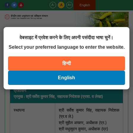
A-
A
A+
हिन्दी
English
MENU
वेबसाइट में प्रवेश करने के लिए अपनी पसंदीदा भाषा चुनें।
Select your preferred language to enter the website.
QUICK LINKS
हिन्दी
प्रशासन
English
प्रशासन
प्रमुख : श्री सर्वेश कुमार सिंह, सहायक निदेशक (प्रशा. व लेखा)
स्थापना
श्री सर्वेश कुमार सिंह, सहायक निदेशक
(प्र.व ले.)
श्री सुहैल अख्तर, अधीक्षक (प्र.)
श्री मधुसूदन कुमार, अधीक्षक (प्र)