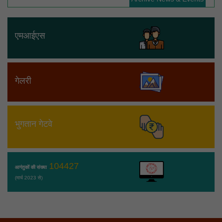
एमआईएस
गेलरी
भुगतान गेटवे
104427
आगंतुकों की संख्या
(मार्च 2023 से)