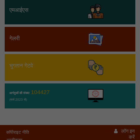
एमआईएस
गेलरी
भुगतान गेटवे
104427
आगंतुकों की संख्या
(मार्च 2023 से)
लॉग इन
कॉपीराइट नीति
करें
अस्वीकरण