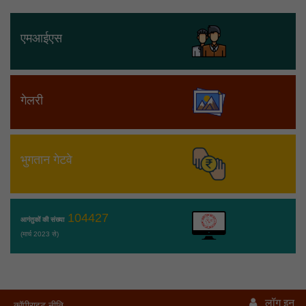
एमआईएस
गेलरी
भुगतान गेटवे
104427
आगंतुकों की संख्या
(मार्च 2023 से)
लॉग इन
कॉपीराइट नीति