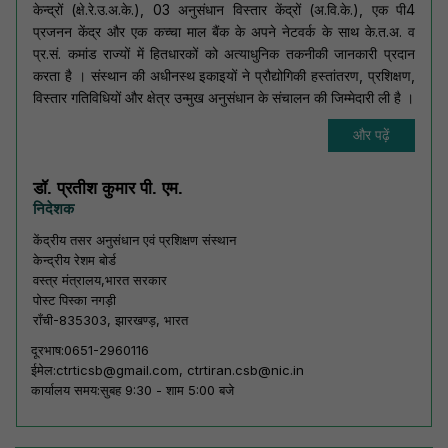
केन्द्रों (क्षे.रे.उ.अ.के.), 03 अनुसंधान विस्तार केंद्रों (अ.वि.के.), एक पी4
प्रजनन केंद्र और एक कच्चा माल बैंक के अपने नेटवर्क के साथ के.त.अ. व
प्र.सं. कमांड राज्यों में हितधारकों को अत्याधुनिक तकनीकी जानकारी प्रदान
करता है । संस्थान की अधीनस्थ इकाइयों ने प्रौद्योगिकी हस्तांतरण, प्रशिक्षण,
विस्तार गतिविधियों और क्षेत्र उन्मुख अनुसंधान के संचालन की जिम्मेदारी ली है ।
और पढ़ें
डॉ. प्रतीश कुमार पी. एम.
निदेशक
केंद्रीय तसर अनुसंधान एवं प्रशिक्षण संस्थान
केन्द्रीय रेशम बोर्ड
वस्त्र मंत्रालय,भारत सरकार
पोस्ट पिस्का नगड़ी
राँची-835303, झारखण्ड़, भारत
दूरभाष:
0651-2960116
ईमेल:
ctrticsb@gmail.com, ctrtiran.csb@nic.in
कार्यालय समय:
सुबह 9:30 - शाम 5:00 बजे