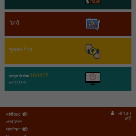
गेलरी
भुगतान गेटवे
104427
आगंतुकों की संख्या
(मार्च 2023 से)
लॉग इन
कॉपीराइट नीति
करें
अस्वीकरण
गोपनीयता नीति